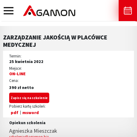
toggle
navigation
ZARZĄDZANIE JAKOŚCIĄ W PLACÓWCE
MEDYCZNEJ
Termin:
25 kwietnia 2022
Miejsce:
ON-LINE
Cena:
390 zł netto
Zapisz się na szkolenie
Pobierz kartę szkoleń:
pdf
msword
Opiekun szkolenia
Agnieszka Mieszczak
szkolenia@agamon.biz