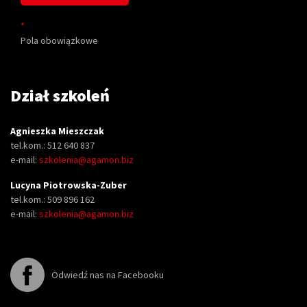
*
Pola obowiązkowe
Dział szkoleń
Agnieszka Mieszczak
tel.kom.: 512 640 837
e-mail:
szkolenia@agamon.biz
Lucyna Piotrowska-Zuber
tel.kom.: 509 896 162
e-mail:
szkolenia@agamon.biz
Odwiedź nas na Facebooku