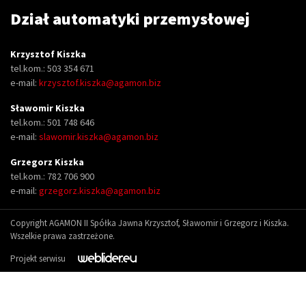
Dział automatyki przemysłowej
Krzysztof Kiszka
tel.kom.: 503 354 671
e-mail:
krzysztof.kiszka@agamon.biz
Sławomir Kiszka
tel.kom.: 501 748 646
e-mail:
slawomir.kiszka@agamon.biz
Grzegorz Kiszka
tel.kom.: 782 706 900
e-mail:
grzegorz.kiszka@agamon.biz
Copyright AGAMON II Spółka Jawna Krzysztof, Sławomir i Grzegorz i Kiszka.
Wszelkie prawa zastrzeżone.
Projekt serwisu