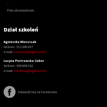
*
Pola obowiązkowe
Dział szkoleń
Agnieszka Mieszczak
tel.kom.: 512 640 837
e-mail:
szkolenia@agamon.biz
Lucyna Piotrowska-Zuber
tel.kom.: 509 896 162
e-mail:
szkolenia@agamon.biz
Odwiedź nas na Facebooku