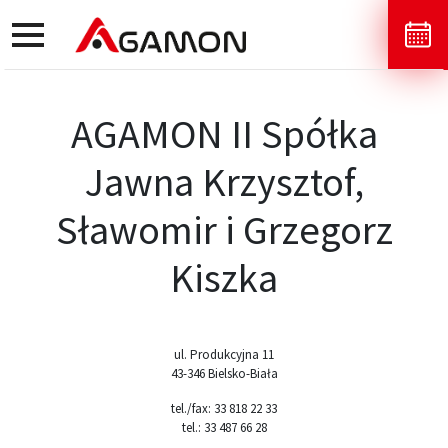
toggle
navigation
AGAMON II Spółka
Jawna Krzysztof,
Sławomir i Grzegorz
Kiszka
ul. Produkcyjna 11
43-346 Bielsko-Biała
tel./fax: 33 818 22 33
tel.: 33 487 66 28