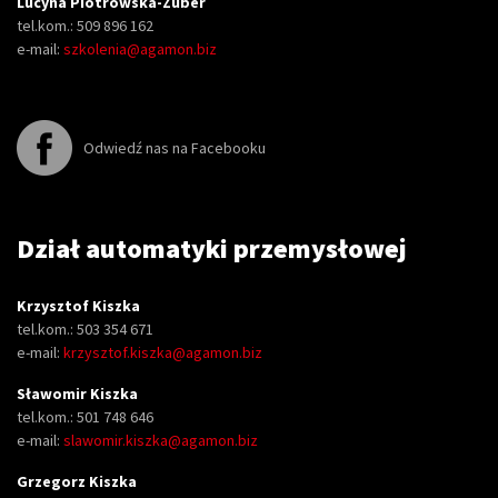
Lucyna Piotrowska-Zuber
tel.kom.: 509 896 162
e-mail:
szkolenia@agamon.biz
Odwiedź nas na Facebooku
Dział automatyki przemysłowej
Krzysztof Kiszka
tel.kom.: 503 354 671
e-mail:
krzysztof.kiszka@agamon.biz
Sławomir Kiszka
tel.kom.: 501 748 646
e-mail:
slawomir.kiszka@agamon.biz
Grzegorz Kiszka