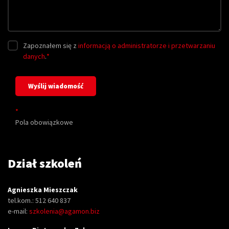
Zapoznałem się z
informacją o administratorze i przetwarzaniu
danych
.
*
*
Pola obowiązkowe
Dział szkoleń
Agnieszka Mieszczak
tel.kom.: 512 640 837
e-mail:
szkolenia@agamon.biz