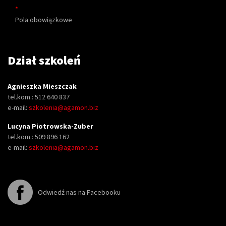
*
Pola obowiązkowe
Dział szkoleń
Agnieszka Mieszczak
tel.kom.: 512 640 837
e-mail:
szkolenia@agamon.biz
Lucyna Piotrowska-Zuber
tel.kom.: 509 896 162
e-mail:
szkolenia@agamon.biz
Odwiedź nas na Facebooku