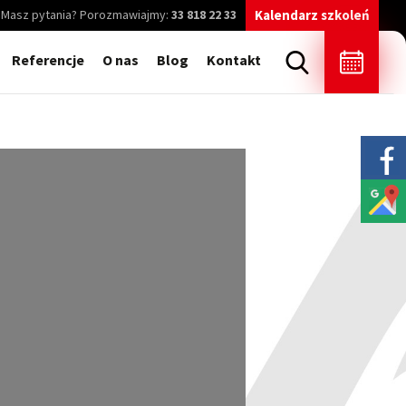
Masz pytania? Porozmawiajmy:
33 818 22 33
Kalendarz szkoleń
Referencje
O nas
Blog
Kontakt