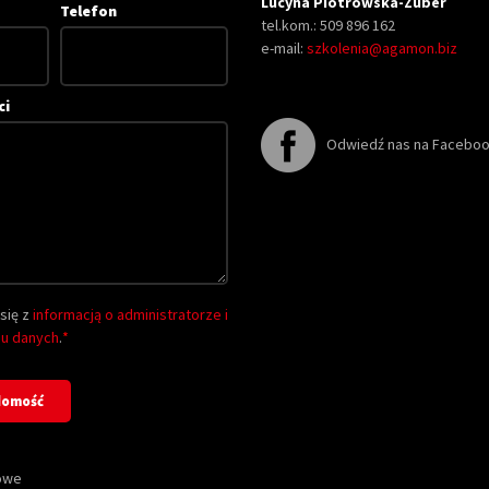
Lucyna Piotrowska-Zuber
Telefon
tel.kom.: 509 896 162
e-mail:
szkolenia@agamon.biz
ci
Odwiedź nas na Facebo
się z
informacją o administratorze i
iu danych
.
*
owe