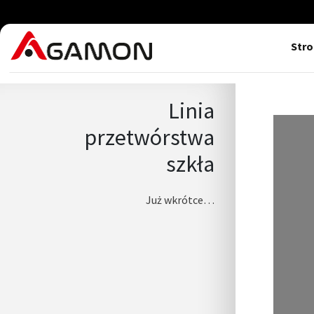
Str
Linia
przetwórstwa
szkła
Już wkrótce…