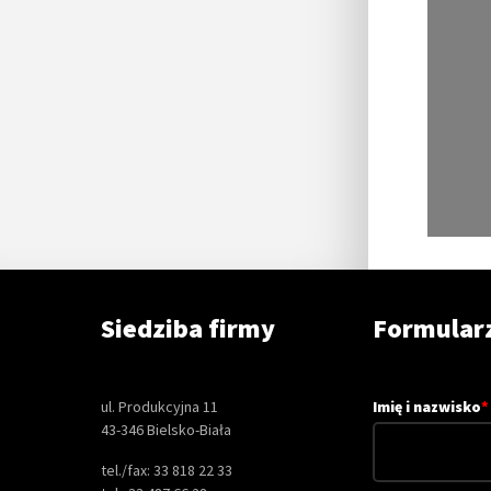
Siedziba firmy
Formular
ul. Produkcyjna 11
Imię i nazwisko
*
43-346 Bielsko-Biała
tel./fax: 33 818 22 33