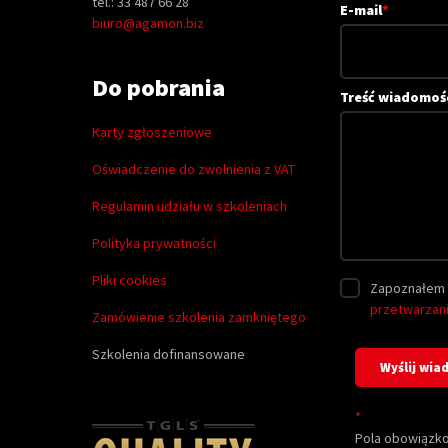
tel.: 33 487 66 28
E-mail
*
biuro@agamon.biz
Do pobrania
Treść wiadomoś
Karty zgłoszeniowe
Oświadczenie do zwolnienia z VAT
Regulamin udziału w szkoleniach
Polityka prywatności
Pliki cookies
Zapoznałem 
przetwarzan
Zamówienie szkolenia zamkniętego
Szkolenia dofinansowane
*
Pola obowiązk