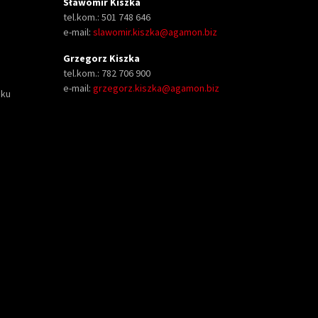
Sławomir Kiszka
tel.kom.: 501 748 646
e-mail:
slawomir.kiszka@agamon.biz
Grzegorz Kiszka
tel.kom.: 782 706 900
e-mail:
grzegorz.kiszka@agamon.biz
oku