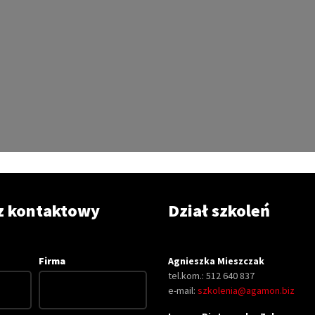
z kontaktowy
Dział szkoleń
Firma
Agnieszka Mieszczak
tel.kom.: 512 640 837
e-mail:
szkolenia@agamon.biz