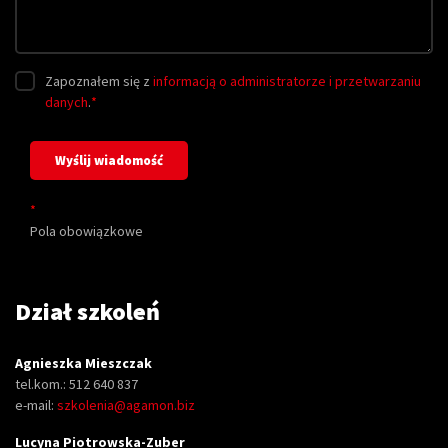
Zapoznałem się z
informacją o administratorze i przetwarzaniu
danych
.
*
*
Pola obowiązkowe
Dział szkoleń
Agnieszka Mieszczak
tel.kom.: 512 640 837
e-mail:
szkolenia@agamon.biz
Lucyna Piotrowska-Zuber