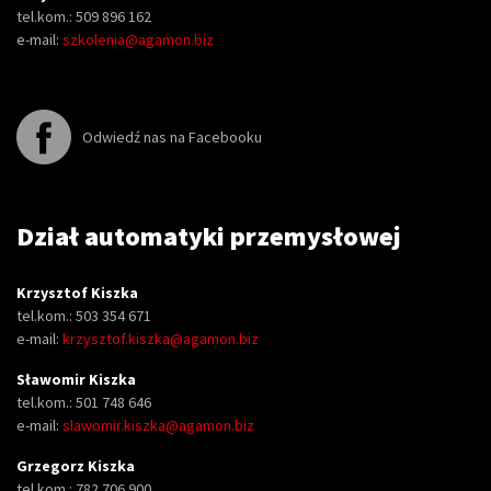
tel.kom.: 509 896 162
e-mail:
szkolenia@agamon.biz
Odwiedź nas na Facebooku
Dział automatyki przemysłowej
Krzysztof Kiszka
tel.kom.: 503 354 671
e-mail:
krzysztof.kiszka@agamon.biz
Sławomir Kiszka
tel.kom.: 501 748 646
e-mail:
slawomir.kiszka@agamon.biz
Grzegorz Kiszka
tel.kom.: 782 706 900