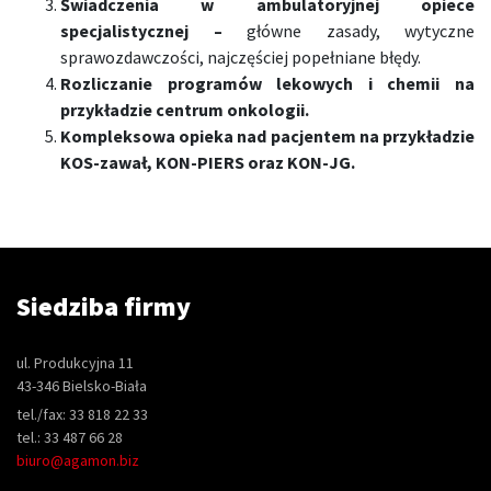
Świadczenia w ambulatoryjnej opiece
specjalistycznej –
główne zasady, wytyczne
sprawozdawczości, najczęściej popełniane błędy.
Rozliczanie programów lekowych i chemii na
przykładzie centrum onkologii.
Kompleksowa opieka nad pacjentem na przykładzie
KOS-zawał, KON-PIERS oraz KON-JG.
Siedziba firmy
ul. Produkcyjna 11
43-346 Bielsko-Biała
tel./fax: 33 818 22 33
tel.: 33 487 66 28
biuro@agamon.biz