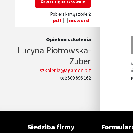
Zapisz się na szkolenie
Pobierz kartę szkoleń:
pdf
msword
Opiekun szkolenia
Lucyna Piotrowska-
Zuber
S
szkolenia@agamon.biz
ó
p
tel: 509 896 162
Siedziba firmy
Formular