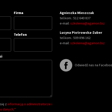
Firma
Agnieszka Mieszczak
tel.kom.: 512 640 837
e-mail:
szkolenia@agamon.biz
Lucyna Piotrowska-Zuber
Telefon
tel.kom.: 509 896 162
e-mail:
szkolenia@agamon.biz
ci
Odwiedź nas na Facebo
się z
informacją o administratorze i
iu danych
.
*