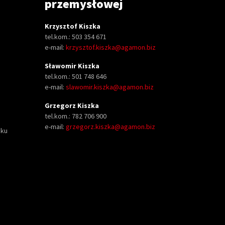
przemysłowej
Krzysztof Kiszka
tel.kom.: 503 354 671
e-mail:
krzysztof.kiszka@agamon.biz
Sławomir Kiszka
tel.kom.: 501 748 646
e-mail:
slawomir.kiszka@agamon.biz
Grzegorz Kiszka
tel.kom.: 782 706 900
e-mail:
grzegorz.kiszka@agamon.biz
oku