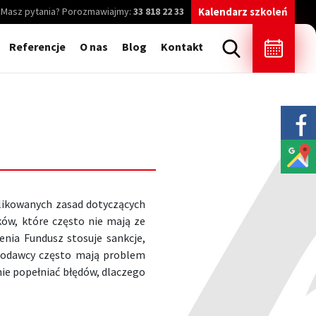
Masz pytania? Porozmawiajmy:
33 818 22 33
Kalendarz szkoleń
Referencje
O nas
Blog
Kontakt
likowanych zasad dotyczących
ków, które często nie mają ze
nia Fundusz stosuje sankcje,
niodawcy często mają problem
nie popełniać błędów, dlaczego