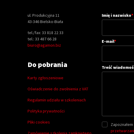
ul. Produkcyjna 11
Imię i nazwisko
*
43-346 Bielsko-Biała
tel./fax: 33 818 22 33
tel.: 33 487 66 28
E-mail
*
biuro@agamon.biz
Do pobrania
Treść wiadomoś
Karty zgłoszeniowe
Oświadczenie do zwolnienia z VAT
Regulamin udziału w szkoleniach
Polityka prywatności
Pliki cookies
Zapoznałem 
przetwarzan
Zamówienie szkolenia zamkniętego