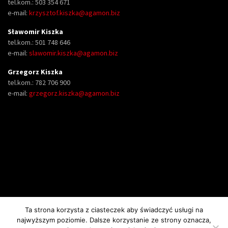
tel.kom.: 503 354 671
e-mail:
krzysztof.kiszka@agamon.biz
Sławomir Kiszka
tel.kom.: 501 748 646
e-mail:
slawomir.kiszka@agamon.biz
Grzegorz Kiszka
tel.kom.: 782 706 900
e-mail:
grzegorz.kiszka@agamon.biz
Ta strona korzysta z ciasteczek aby świadczyć usługi na
najwyższym poziomie. Dalsze korzystanie ze strony oznacza,
Copyright AGAMON II Spółka Jawna Krzysztof, Sławomir i Grzegorz i Kiszka.