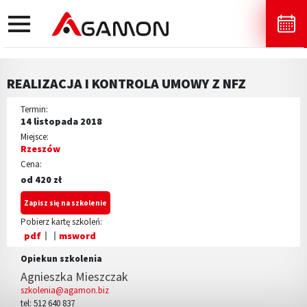
toggle
navigation
REALIZACJA I KONTROLA UMOWY Z NFZ
Termin:
14 listopada 2018
Miejsce:
Rzeszów
Cena:
od 420 zł
Zapisz się na szkolenie
Pobierz kartę szkoleń:
pdf
msword
Opiekun szkolenia
Agnieszka Mieszczak
szkolenia@agamon.biz
tel: 512 640 837