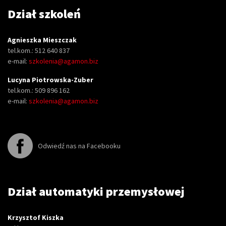
Dział szkoleń
Agnieszka Mieszczak
tel.kom.: 512 640 837
e-mail:
szkolenia@agamon.biz
Lucyna Piotrowska-Zuber
tel.kom.: 509 896 162
e-mail:
szkolenia@agamon.biz
Odwiedź nas na Facebooku
Dział automatyki przemysłowej
Krzysztof Kiszka