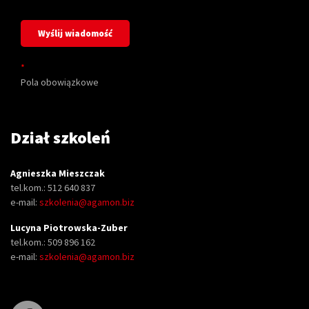
*
Pola obowiązkowe
Dział szkoleń
Agnieszka Mieszczak
tel.kom.: 512 640 837
e-mail:
szkolenia@agamon.biz
Lucyna Piotrowska-Zuber
tel.kom.: 509 896 162
e-mail:
szkolenia@agamon.biz