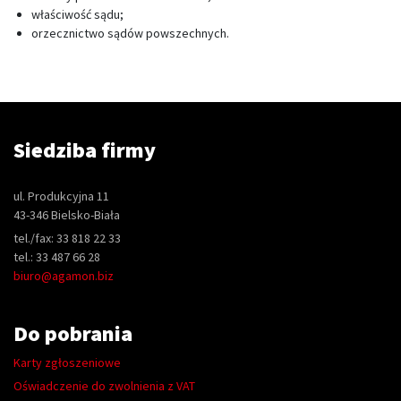
właściwość sądu;
orzecznictwo sądów powszechnych.
Siedziba firmy
ul. Produkcyjna 11
43-346 Bielsko-Biała
tel./fax: 33 818 22 33
tel.: 33 487 66 28
biuro@agamon.biz
Do pobrania
Karty zgłoszeniowe
Oświadczenie do zwolnienia z VAT