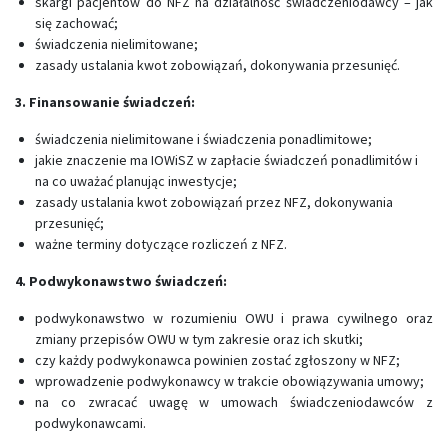
skargi pacjentów do NFZ na działalność świadczeniodawcy – jak
się zachować;
świadczenia nielimitowane;
zasady ustalania kwot zobowiązań, dokonywania przesunięć.
3. Finansowanie świadczeń:
świadczenia nielimitowane i świadczenia ponadlimitowe;
jakie znaczenie ma IOWiSZ w zapłacie świadczeń ponadlimitów i
na co uważać planując inwestycje;
zasady ustalania kwot zobowiązań przez NFZ, dokonywania
przesunięć;
ważne terminy dotyczące rozliczeń z NFZ.
4. Podwykonawstwo świadczeń:
podwykonawstwo w rozumieniu OWU i prawa cywilnego oraz
zmiany przepisów OWU w tym zakresie oraz ich skutki;
czy każdy podwykonawca powinien zostać zgłoszony w NFZ;
wprowadzenie podwykonawcy w trakcie obowiązywania umowy;
na co zwracać uwagę w umowach świadczeniodawców z
podwykonawcami.