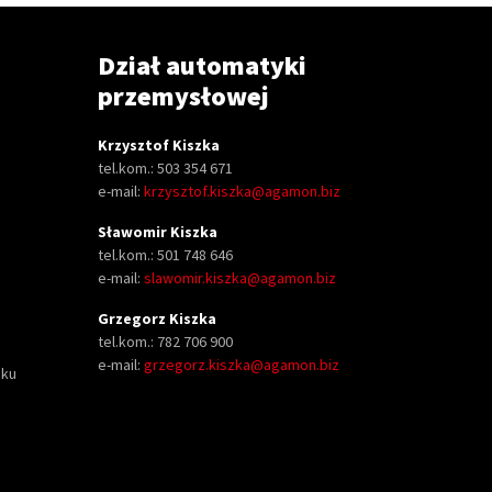
Dział automatyki
przemysłowej
Krzysztof Kiszka
tel.kom.: 503 354 671
e-mail:
krzysztof.kiszka@agamon.biz
Sławomir Kiszka
tel.kom.: 501 748 646
e-mail:
slawomir.kiszka@agamon.biz
Grzegorz Kiszka
tel.kom.: 782 706 900
e-mail:
grzegorz.kiszka@agamon.biz
oku