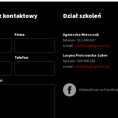
z kontaktowy
Dział szkoleń
Firma
Agnieszka Mieszczak
tel.kom.: 512 640 837
e-mail:
szkolenia@agamon.biz
Lucyna Piotrowska-Zuber
Telefon
tel.kom.: 509 896 162
e-mail:
szkolenia@agamon.biz
ci
Odwiedź nas na Facebo