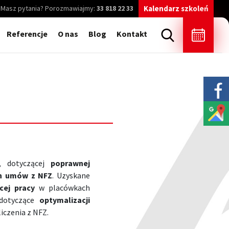
Masz pytania? Porozmawiajmy:
33 818 22 33
Kalendarz szkoleń
Referencje
O nas
Blog
Kontakt
w, dotyczącej
poprawnej
ch umów z NFZ
. Uzyskane
cej pracy
w placówkach
 dotyczące
optymalizacji
iczenia z NFZ.