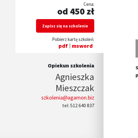
Cena:
od 450 zł
Zapisz się na szkolenie
Pobierz kartę szkoleń:
pdf
msword
Opiekun szkolenia
S
Agnieszka
p
Mieszczak
szkolenia@agamon.biz
tel: 512 640 837