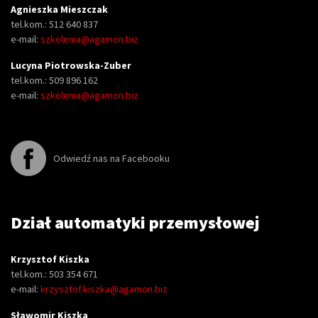
Agnieszka Mieszczak
tel.kom.: 512 640 837
e-mail:
szkolenia@agamon.biz
Lucyna Piotrowska-Zuber
tel.kom.: 509 896 162
e-mail:
szkolenia@agamon.biz
Odwiedź nas na Facebooku
Dział automatyki przemysłowej
Krzysztof Kiszka
tel.kom.: 503 354 671
e-mail:
krzysztof.kiszka@agamon.biz
Sławomir Kiszka