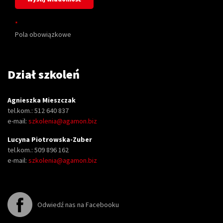
*
Pola obowiązkowe
Dział szkoleń
Agnieszka Mieszczak
tel.kom.: 512 640 837
e-mail:
szkolenia@agamon.biz
Lucyna Piotrowska-Zuber
tel.kom.: 509 896 162
e-mail:
szkolenia@agamon.biz
Odwiedź nas na Facebooku