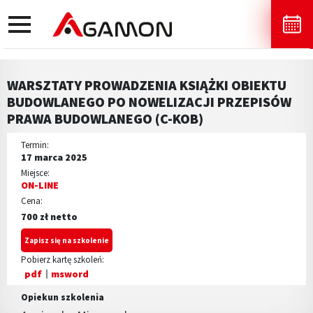
toggle
navigation
WARSZTATY PROWADZENIA KSIĄŻKI OBIEKTU
BUDOWLANEGO PO NOWELIZACJI PRZEPISÓW
PRAWA BUDOWLANEGO (C-KOB)
Termin:
17 marca 2025
Miejsce:
ON-LINE
Cena:
700 zł netto
Zapisz się na szkolenie
Pobierz kartę szkoleń:
pdf
msword
Opiekun szkolenia