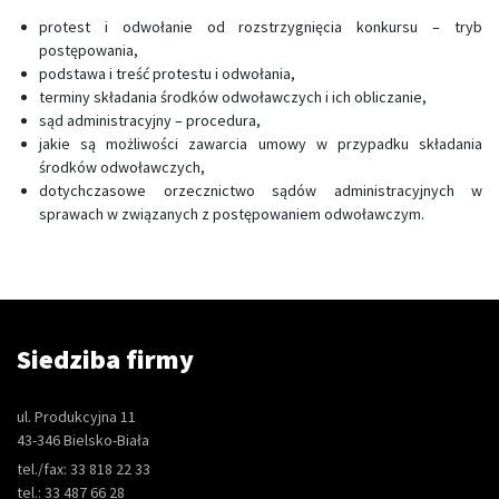
protest i odwołanie od rozstrzygnięcia konkursu – tryb
postępowania,
podstawa i treść protestu i odwołania,
terminy składania środków odwoławczych i ich obliczanie,
sąd administracyjny – procedura,
jakie są możliwości zawarcia umowy w przypadku składania
środków odwoławczych,
dotychczasowe orzecznictwo sądów administracyjnych w
sprawach w związanych z postępowaniem odwoławczym.
Siedziba firmy
ul. Produkcyjna 11
43-346 Bielsko-Biała
tel./fax: 33 818 22 33
tel.: 33 487 66 28