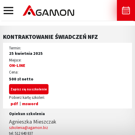
toggle
navigation
KONTRAKTOWANIE ŚWIADCZEŃ NFZ
Termin:
25 kwietnia 2025
Miejsce:
ON-LINE
Cena:
500 zł netto
Zapisz się na szkolenie
Pobierz kartę szkoleń:
pdf
msword
Opiekun szkolenia
Agnieszka Mieszczak
szkolenia@agamon.biz
tel: 512 640 837