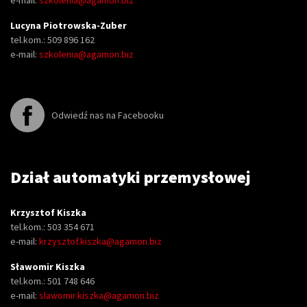
e-mail:
szkolenia@agamon.biz
Lucyna Piotrowska-Zuber
tel.kom.: 509 896 162
e-mail:
szkolenia@agamon.biz
Odwiedź nas na Facebooku
Dział automatyki przemysłowej
Krzysztof Kiszka
tel.kom.: 503 354 671
e-mail:
krzysztof.kiszka@agamon.biz
Sławomir Kiszka
tel.kom.: 501 748 646
e-mail:
slawomir.kiszka@agamon.biz