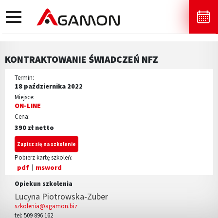
toggle
navigation
KONTRAKTOWANIE ŚWIADCZEŃ NFZ
Termin:
18 października 2022
Miejsce:
ON-LINE
Cena:
390 zł netto
Zapisz się na szkolenie
Pobierz kartę szkoleń:
pdf
msword
Opiekun szkolenia
Lucyna Piotrowska-Zuber
szkolenia@agamon.biz
tel: 509 896 162