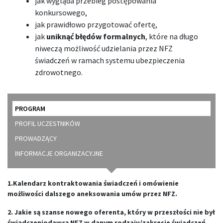
jak wygląda przebieg postępowania
konkursowego,
jak prawidłowo przygotować ofertę,
jak
uniknąć błędów formalnych
, które na długo
niweczą możliwość udzielania przez NFZ
świadczeń w ramach systemu ubezpieczenia
zdrowotnego.
PROGRAM
PROFIL UCZESTNIKÓW
PROWADZĄCY
INFORMACJE ORGANIZACYJNE
1.Kalendarz kontraktowania świadczeń i omówienie
możliwości dalszego aneksowania umów przez NFZ.
2. Jakie są szanse nowego oferenta, który w przeszłości nie był
świadczeniodawcą NFZ w danym rodzaju/zakresie świadczeń.