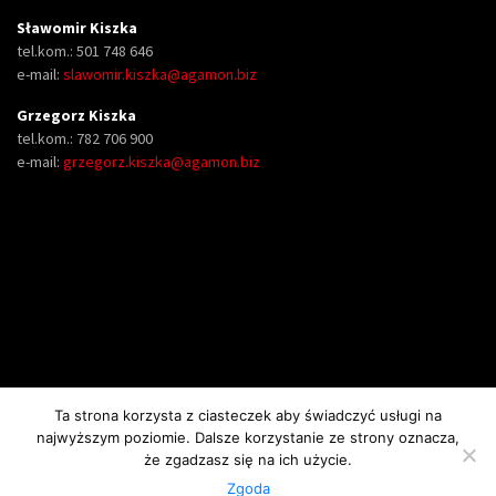
Sławomir Kiszka
tel.kom.: 501 748 646
e-mail:
slawomir.kiszka@agamon.biz
Grzegorz Kiszka
tel.kom.: 782 706 900
e-mail:
grzegorz.kiszka@agamon.biz
Ta strona korzysta z ciasteczek aby świadczyć usługi na
najwyższym poziomie. Dalsze korzystanie ze strony oznacza,
Copyright AGAMON II Spółka Jawna Krzysztof, Sławomir i Grzegorz i Kiszka.
że zgadzasz się na ich użycie.
Wszelkie prawa zastrzeżone.
Zgoda