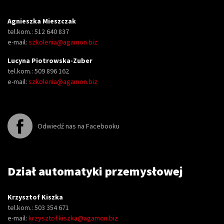
Agnieszka Mieszczak
tel.kom.: 512 640 837
e-mail:
szkolenia@agamon.biz
Lucyna Piotrowska-Zuber
tel.kom.: 509 896 162
e-mail:
szkolenia@agamon.biz
Odwiedź nas na Facebooku
Dział automatyki przemysłowej
Krzysztof Kiszka
tel.kom.: 503 354 671
e-mail:
krzysztof.kiszka@agamon.biz