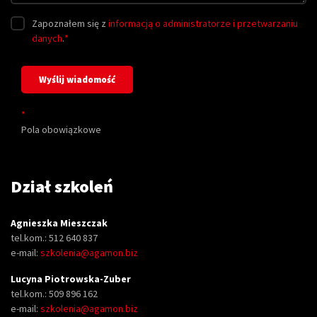
Zapoznałem się z
informacją o administratorze i przetwarzaniu
danych
.
*
*
Pola obowiązkowe
Dział szkoleń
Agnieszka Mieszczak
tel.kom.: 512 640 837
e-mail:
szkolenia@agamon.biz
Lucyna Piotrowska-Zuber
tel.kom.: 509 896 162
e-mail:
szkolenia@agamon.biz