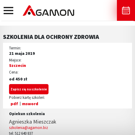
toggle
navigation
SZKOLENIA DLA OCHRONY ZDROWIA
Termin:
21 maja 2019
Miejsce:
Szczecin
Cena:
od 450 zł
Zapisz się na szkolenie
Pobierz kartę szkoleń:
pdf
msword
Opiekun szkolenia
Agnieszka Mieszczak
szkolenia@agamon.biz
tel: 512 640 837