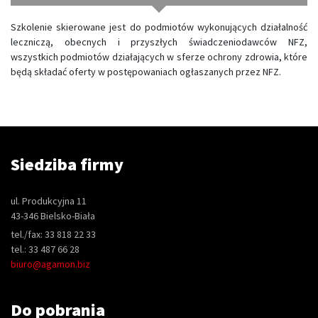
Szkolenie skierowane jest do podmiotów wykonujących działalność
leczniczą, obecnych i przyszłych świadczeniodawców NFZ,
wszystkich podmiotów działających w sferze ochrony zdrowia, które
będą składać oferty w postępowaniach ogłaszanych przez NFZ.
Siedziba firmy
ul. Produkcyjna 11
43-346 Bielsko-Biała
tel./fax: 33 818 22 33
tel.: 33 487 66 28
biuro@agamon.biz
Do pobrania