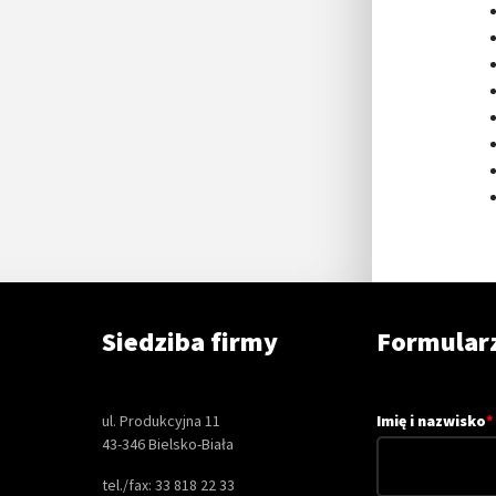
Siedziba firmy
Formular
ul. Produkcyjna 11
Imię i nazwisko
*
43-346 Bielsko-Biała
tel./fax: 33 818 22 33