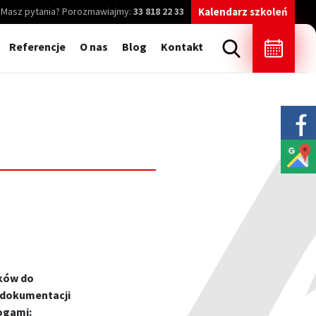
Masz pytania? Porozmawiajmy:
33 818 22 33
Kalendarz szkoleń
Referencje
O nas
Blog
Kontakt
ików do
 dokumentacji
mogami: