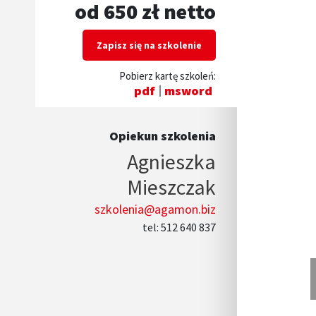
od 650 zł netto
Zapisz się na szkolenie
Pobierz kartę szkoleń:
pdf
msword
Opiekun szkolenia
Agnieszka
Mieszczak
szkolenia@agamon.biz
tel: 512 640 837