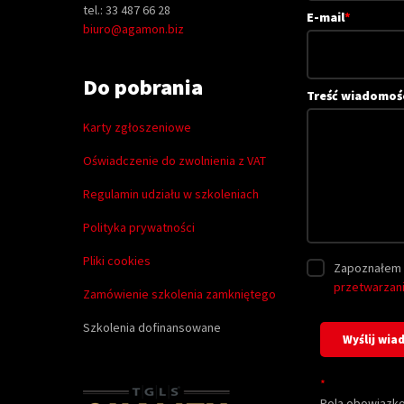
tel.: 33 487 66 28
E-mail
*
biuro@agamon.biz
Do pobrania
Treść wiadomoś
Karty zgłoszeniowe
Oświadczenie do zwolnienia z VAT
Regulamin udziału w szkoleniach
Polityka prywatności
Pliki cookies
Zapoznałem 
przetwarzan
Zamówienie szkolenia zamkniętego
Szkolenia dofinansowane
*
Pola obowiązk