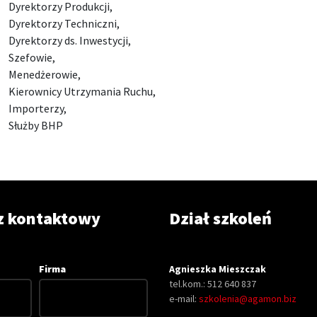
Dyrektorzy Produkcji,
Dyrektorzy Techniczni,
Dyrektorzy ds. Inwestycji,
Szefowie,
Menedżerowie,
Kierownicy Utrzymania Ruchu,
Importerzy,
Służby BHP
z kontaktowy
Dział szkoleń
Firma
Agnieszka Mieszczak
tel.kom.: 512 640 837
e-mail:
szkolenia@agamon.biz