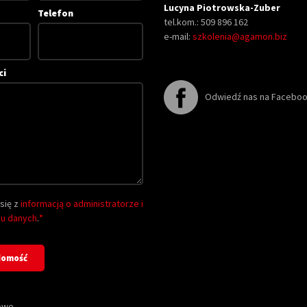
Lucyna Piotrowska-Zuber
Telefon
tel.kom.: 509 896 162
e-mail:
szkolenia@agamon.biz
ci
Odwiedź nas na Facebo
się z
informacją o administratorze i
iu danych
.
*
owe