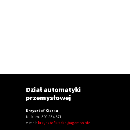
Dział automatyki
przemysłowej
Krzysztof Kiszka
tel.kom.: 503 354 671
e-mail:
krzysztof.kiszka@agamon.biz