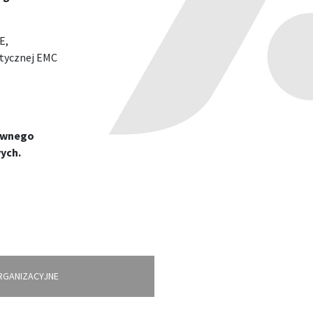
E,
tycznej EMC
tywnego
ych.
RGANIZACYJNE