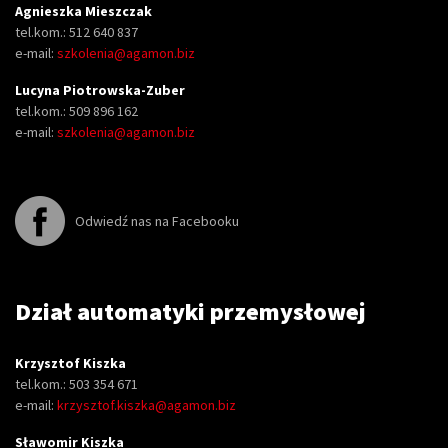
Agnieszka Mieszczak
tel.kom.: 512 640 837
e-mail:
szkolenia@agamon.biz
Lucyna Piotrowska-Zuber
tel.kom.: 509 896 162
e-mail:
szkolenia@agamon.biz
Odwiedź nas na Facebooku
Dział automatyki przemysłowej
Krzysztof Kiszka
tel.kom.: 503 354 671
e-mail:
krzysztof.kiszka@agamon.biz
Sławomir Kiszka