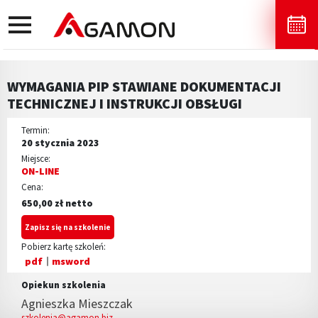
toggle
navigation
WYMAGANIA PIP STAWIANE DOKUMENTACJI
TECHNICZNEJ I INSTRUKCJI OBSŁUGI
Termin:
20 stycznia 2023
Miejsce:
ON-LINE
Cena:
650,00 zł netto
Zapisz się na szkolenie
Pobierz kartę szkoleń:
pdf
msword
Opiekun szkolenia
Agnieszka Mieszczak
szkolenia@agamon.biz