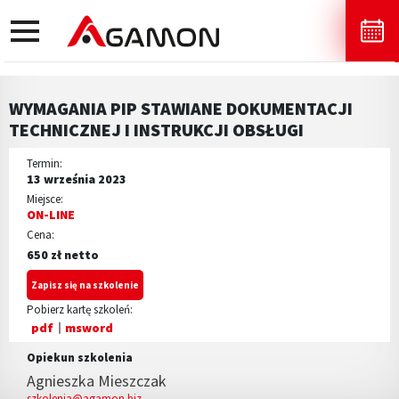
toggle
navigation
WYMAGANIA PIP STAWIANE DOKUMENTACJI
TECHNICZNEJ I INSTRUKCJI OBSŁUGI
Termin:
13 września 2023
Miejsce:
ON-LINE
Cena:
650 zł netto
Zapisz się na szkolenie
Pobierz kartę szkoleń:
pdf
msword
Opiekun szkolenia
Agnieszka Mieszczak
szkolenia@agamon.biz