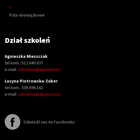
*
Pola obowiązkowe
Dział szkoleń
Agnieszka Mieszczak
tel.kom.: 512 640 837
e-mail:
szkolenia@agamon.biz
Lucyna Piotrowska-Zuber
tel.kom.: 509 896 162
e-mail:
szkolenia@agamon.biz
Odwiedź nas na Facebooku