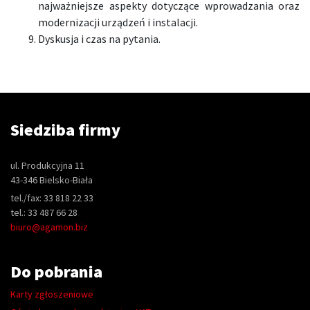
najważniejsze aspekty dotyczące wprowadzania oraz
modernizacji urządzeń i instalacji.
Dyskusja i czas na pytania.
Siedziba firmy
ul. Produkcyjna 11
43-346 Bielsko-Biała
tel./fax: 33 818 22 33
tel.: 33 487 66 28
biuro@agamon.biz
Do pobrania
Karty zgłoszeniowe