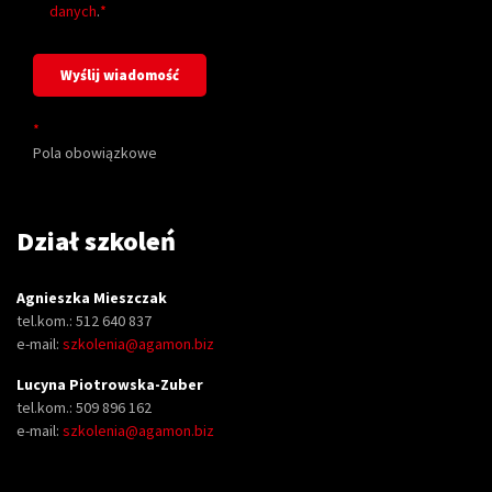
danych
.
*
*
Pola obowiązkowe
Dział szkoleń
Agnieszka Mieszczak
tel.kom.: 512 640 837
e-mail:
szkolenia@agamon.biz
Lucyna Piotrowska-Zuber
tel.kom.: 509 896 162
e-mail:
szkolenia@agamon.biz