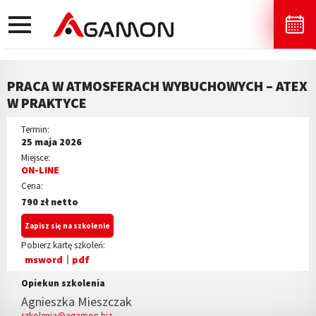
toggle
navigation
PRACA W ATMOSFERACH WYBUCHOWYCH – ATEX
W PRAKTYCE
Termin:
25 maja 2026
Miejsce:
ON-LINE
Cena:
790 zł netto
Zapisz się na szkolenie
Pobierz kartę szkoleń:
msword
pdf
Opiekun szkolenia
Agnieszka Mieszczak
szkolenia@agamon.biz