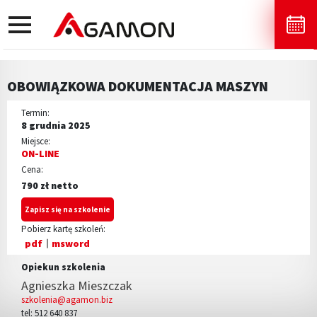
toggle
navigation
OBOWIĄZKOWA DOKUMENTACJA MASZYN
Termin:
8 grudnia 2025
Miejsce:
ON-LINE
Cena:
790 zł netto
Zapisz się na szkolenie
Pobierz kartę szkoleń:
pdf
msword
Opiekun szkolenia
Agnieszka Mieszczak
szkolenia@agamon.biz
tel: 512 640 837