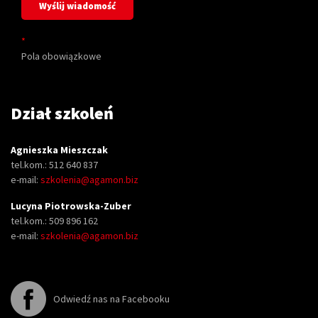
*
Pola obowiązkowe
Dział szkoleń
Agnieszka Mieszczak
tel.kom.: 512 640 837
e-mail:
szkolenia@agamon.biz
Lucyna Piotrowska-Zuber
tel.kom.: 509 896 162
e-mail:
szkolenia@agamon.biz
Odwiedź nas na Facebooku