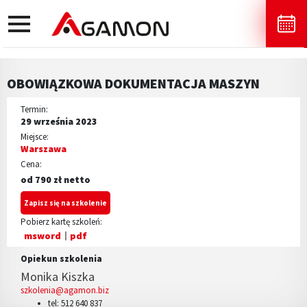
toggle
navigation
OBOWIĄZKOWA DOKUMENTACJA MASZYN
Termin:
29 września 2023
Miejsce:
Warszawa
Cena:
od 790 zł netto
Zapisz się na szkolenie
Pobierz kartę szkoleń:
msword
pdf
Opiekun szkolenia
Monika Kiszka
szkolenia@agamon.biz
tel: 512 640 837