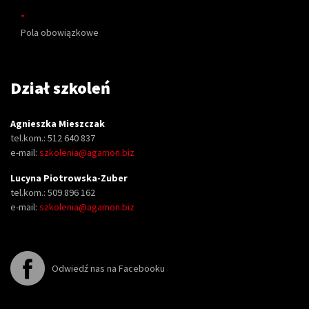
*
Pola obowiązkowe
Dział szkoleń
Agnieszka Mieszczak
tel.kom.: 512 640 837
e-mail:
szkolenia@agamon.biz
Lucyna Piotrowska-Zuber
tel.kom.: 509 896 162
e-mail:
szkolenia@agamon.biz
Odwiedź nas na Facebooku