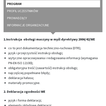
PROGRAM
PROFIL UCZESTNIKÓW
PROWADZĄCY
INFORMACJE ORGANIZACYJNE
1.Instrukcja obsługi maszyny w myśl dyrektywy 2006/42/WE
co to jest dokumentacja techniczno-ruchowa (DTR);
język i przejrzystość instrukcji obsługi;
wytyczne opracowywania i redagowania informacji (wymagania
PN-EN ISO 12100);
obligatoryjna treść (zawartość) instrukcji obsługi;
najczęściej popełniane błędy;
deklaracja hałasu;
materiały promocyjne.
2. Deklaracja zgodności WE
język i forma deklaracji;
elementy składowe deklaracji;