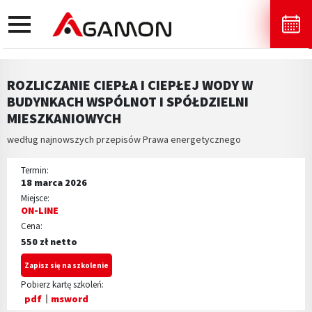
toggle
navigation
ROZLICZANIE CIEPŁA I CIEPŁEJ WODY W
BUDYNKACH WSPÓLNOT I SPÓŁDZIELNI
MIESZKANIOWYCH
według najnowszych przepisów Prawa energetycznego
Termin:
18 marca 2026
Miejsce:
ON-LINE
Cena:
550 zł netto
Zapisz się na szkolenie
Pobierz kartę szkoleń:
pdf
msword