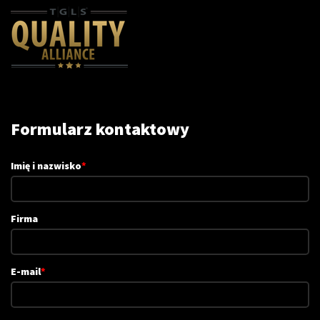
Formularz kontaktowy
Imię i nazwisko
*
Firma
E-mail
*