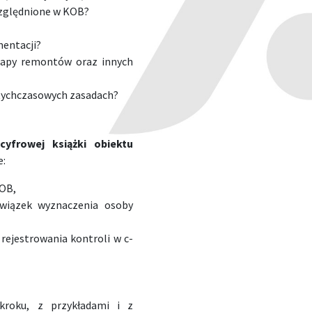
względnione w KOB?
mentacji?
apy remontów oraz innych
tychczasowych zasadach?
yfrowej książki obiektu
e:
OB,
owiązek wyznaczenia osoby
rejestrowania kontroli w c-
kroku, z przykładami i z