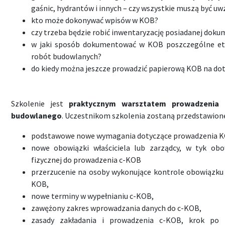
gaśnic, hydrantów i innych – czy wszystkie muszą być u
kto może dokonywać wpisów w KOB?
czy trzeba będzie robić inwentaryzację posiadanej doku
w jaki sposób dokumentować w KOB poszczególne et
robót budowlanych?
do kiedy można jeszcze prowadzić papierową KOB na do
Szkolenie jest
praktycznym warsztatem prowadzenia c
budowlanego
. Uczestnikom szkolenia zostaną przedstawion
podstawowe nowe wymagania dotyczące prowadzenia K
nowe obowiązki właściciela lub zarządcy, w tyk ob
fizycznej do prowadzenia c-KOB
przerzucenie na osoby wykonujące kontrole obowiązku 
KOB,
nowe terminy w wypełnianiu c-KOB,
zawężony zakres wprowadzania danych do c-KOB,
zasady zakładania i prowadzenia c-KOB, krok po 