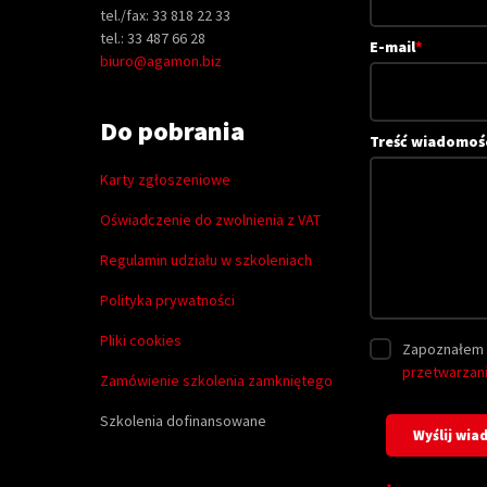
tel./fax: 33 818 22 33
tel.: 33 487 66 28
E-mail
*
biuro@agamon.biz
Do pobrania
Treść wiadomoś
Karty zgłoszeniowe
Oświadczenie do zwolnienia z VAT
Regulamin udziału w szkoleniach
Polityka prywatności
Pliki cookies
Zapoznałem 
przetwarzan
Zamówienie szkolenia zamkniętego
Szkolenia dofinansowane