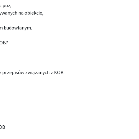
p.poż,
ywanych na obiekcie,
em budowlanym.
KOB?
ie przepisów związanych z KOB.
KOB