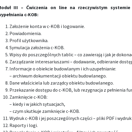
oduł III – Ćwiczenia on line na rzeczywistym systemi
ypełniania c-KOB:
Założenie konta w c-KOB i logowanie.
Powiadomienia.
Profil użytkownika.
Symulacja założenia c-KOB.
Wpisy do poszczególnych tablic – co zawierają i jak je dokona
Zarządzanie interesariuszami – dodawanie, odbieranie dostę
Informacje o obiekcie budowlanym i ich uzupełnianie:
– archiwum dokumentacji obiektu budowlanego.
Dane właściciela lub zarządcy obiektu budowlanego.
Przekazanie dostępu do c-KOB, lub rezygnacja z pełnienia fun
Zamknięcie c-KOB:
– kiedy i w jakich sytuacjach,
– czym skutkuje zamknięcie c-KOB.
Wydruk c-KOB i jej poszczególnych części – pliki PDF i wydruk
Raporty i logi.