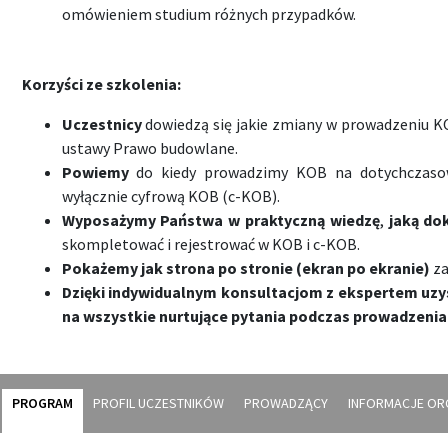
omówieniem studium różnych przypadków.
Korzyści ze szkolenia:
Uczestnicy
dowiedzą się jakie zmiany w prowadzeniu K
ustawy Prawo budowlane.
P
owiemy
do kiedy prowadzimy KOB na dotychczasow
wyłącznie cyfrową KOB (c-KOB).
Wyposażymy Państwa w praktyczną wiedzę
,
jak
ą do
skompletować i rejestrować w KOB i c-KOB.
Pokażemy jak strona po stronie (ekran po ekranie)
za
Dzięki indywidualnym konsultacjom z ekspertem uz
na wszystkie nurtujące pytania podczas prowadzenia
PROGRAM
PROFIL UCZESTNIKÓW
PROWADZĄCY
INFORMACJE OR