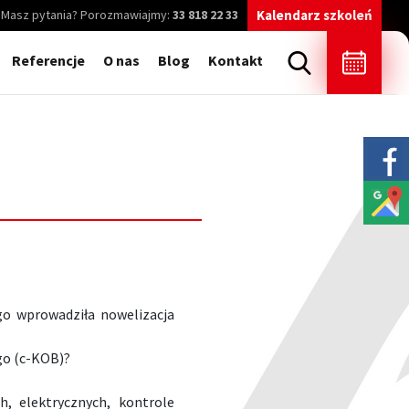
Masz pytania? Porozmawiajmy:
33 818 22 33
Kalendarz szkoleń
Referencje
O nas
Blog
Kontakt
o wprowadziła nowelizacja
go (c-KOB)?
ch, elektrycznych, kontrole