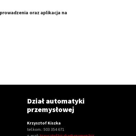
j prowadzenia oraz aplikacja na
Dział automatyki
przemysłowej
Krzysztof Kiszka
tel.kom.: 503 354 671
e-mail:
krzysztof.kiszka@agamon.biz