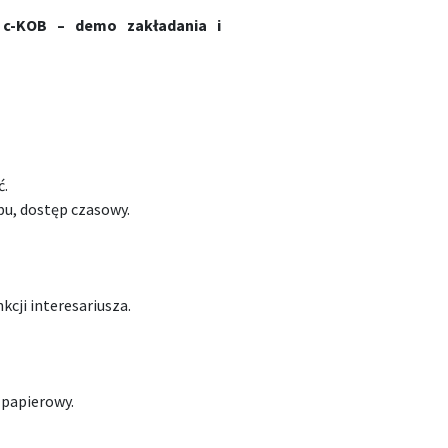
e c-KOB – demo zakładania i
ć.
pu, dostęp czasowy.
kcji interesariusza.
 papierowy.