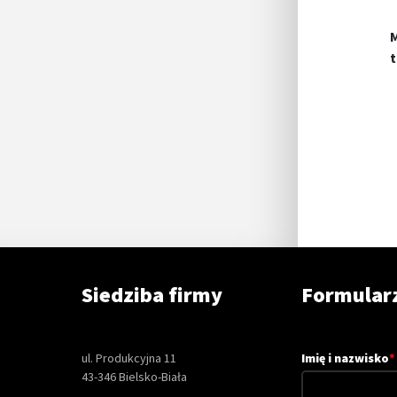
M
t
Siedziba firmy
Formular
ul. Produkcyjna 11
Imię i nazwisko
*
43-346 Bielsko-Biała