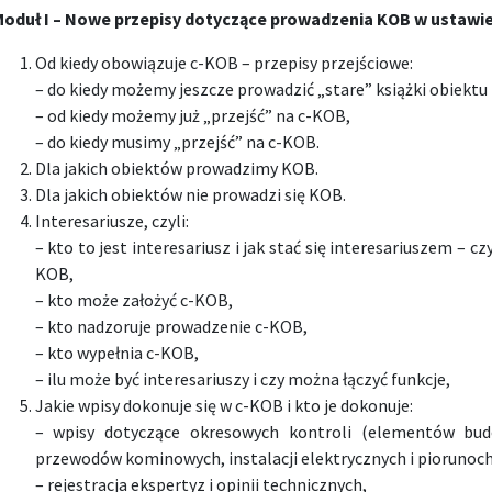
oduł I –
Nowe przepisy dotyczące prowadzenia KOB w ustawi
Od kiedy obowiązuje c-KOB – przepisy przejściowe:
– do kiedy możemy jeszcze prowadzić „stare” książki obiekt
– od kiedy możemy już „przejść” na c-KOB,
– do kiedy musimy „przejść” na c-KOB.
Dla jakich obiektów prowadzimy KOB.
Dla jakich obiektów nie prowadzi się KOB.
Interesariusze, czyli:
– kto to jest interesariusz i jak stać się interesariuszem – c
KOB,
– kto może założyć c-KOB,
– kto nadzoruje prowadzenie c-KOB,
– kto wypełnia c-KOB,
– ilu może być interesariuszy i czy można łączyć funkcje,
Jakie wpisy dokonuje się w c-KOB i kto je dokonuje:
– wpisy dotyczące okresowych kontroli (elementów budo
przewodów kominowych, instalacji elektrycznych i piorunoc
– rejestracja ekspertyz i opinii technicznych,