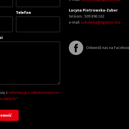
Lucyna Piotrowska-Zuber
Telefon
tel.kom.: 509 896 162
e-mail:
szkolenia@agamon.biz
ci
Odwiedź nas na Facebo
się z
informacją o administratorze i
iu danych
.
*