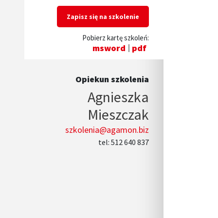
Zapisz się na szkolenie
Pobierz kartę szkoleń:
msword
pdf
Opiekun szkolenia
Agnieszka
Mieszczak
szkolenia@agamon.biz
tel: 512 640 837