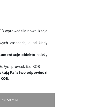
OB wprowadziła nowelizacja
ych zasadach, a od kiedy
kumentacje obiektu
należy
łożyć i prowadzić c-KOB
yskają Państwo odpowiedzi
 KOB.
GANIZACYJNE