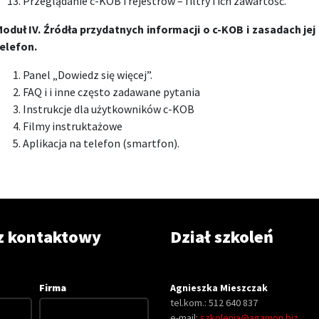
Przeglądanie c-KOB i rejestrów – filtry i ich zawartość.
oduł IV. Źródła przydatnych informacji o c-KOB i zasadach je
elefon.
Panel „Dowiedz się więcej”.
FAQ i i inne często zadawane pytania
Instrukcje dla użytkowników c-KOB
Filmy instruktażowe
Aplikacja na telefon (smartfon).
z kontaktowy
Dział szkoleń
Firma
Agnieszka Mieszczak
tel.kom.: 512 640 837
e-mail:
szkolenia@agamon.biz