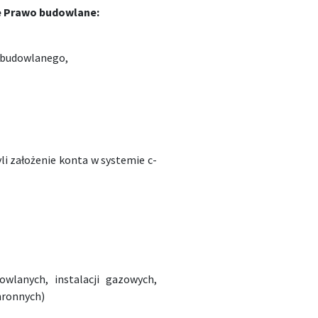
e Prawo budowlane:
u budowlanego,
zyli założenie konta w systemie c-
wlanych, instalacji gazowych,
hronnych)