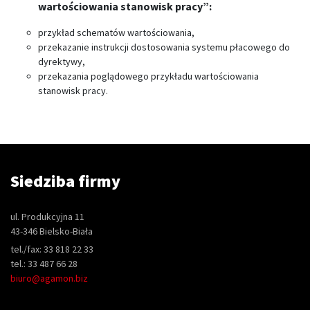
wartościowania stanowisk pracy”:
przykład schematów wartościowania,
przekazanie instrukcji dostosowania systemu płacowego do
dyrektywy,
przekazania poglądowego przykładu wartościowania
stanowisk pracy.
Siedziba firmy
ul. Produkcyjna 11
43-346 Bielsko-Biała
tel./fax: 33 818 22 33
tel.: 33 487 66 28
biuro@agamon.biz