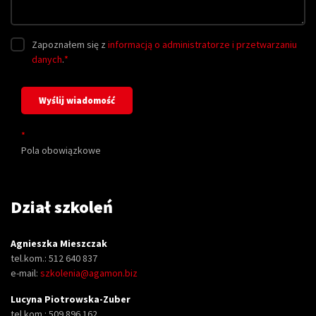
Zapoznałem się z
informacją o administratorze i przetwarzaniu
danych
.
*
*
Pola obowiązkowe
Dział szkoleń
Agnieszka Mieszczak
tel.kom.: 512 640 837
e-mail:
szkolenia@agamon.biz
Lucyna Piotrowska-Zuber
tel.kom.: 509 896 162