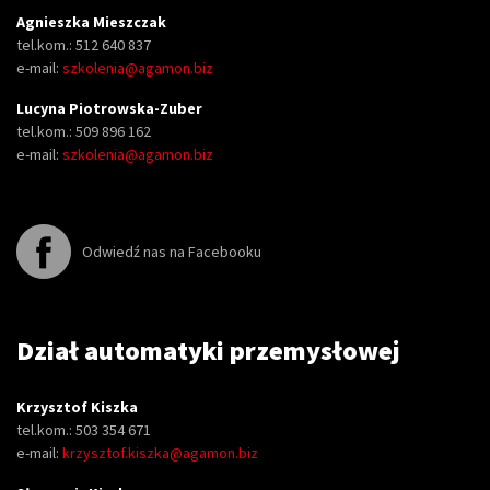
Agnieszka Mieszczak
tel.kom.: 512 640 837
e-mail:
szkolenia@agamon.biz
Lucyna Piotrowska-Zuber
tel.kom.: 509 896 162
e-mail:
szkolenia@agamon.biz
Odwiedź nas na Facebooku
Dział automatyki przemysłowej
Krzysztof Kiszka
tel.kom.: 503 354 671
e-mail:
krzysztof.kiszka@agamon.biz