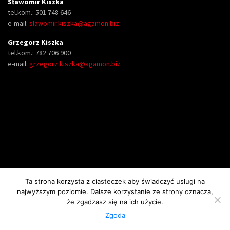
Sławomir Kiszka
tel.kom.: 501 748 646
e-mail:
slawomir.kiszka@agamon.biz
Grzegorz Kiszka
tel.kom.: 782 706 900
e-mail:
grzegorz.kiszka@agamon.biz
Ta strona korzysta z ciasteczek aby świadczyć usługi na
najwyższym poziomie. Dalsze korzystanie ze strony oznacza,
Copyright AGAMON II Spółka Jawna Krzysztof, Sławomir i Grzegorz i Kiszka.
że zgadzasz się na ich użycie.
Wszelkie prawa zastrzeżone.
Zgoda
Projekt serwisu