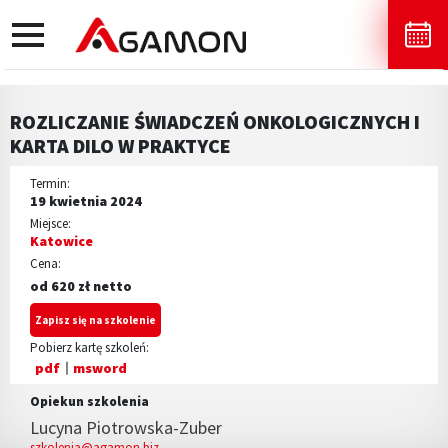
toggle
navigation
ROZLICZANIE ŚWIADCZEŃ ONKOLOGICZNYCH I
KARTA DILO W PRAKTYCE
Termin:
19 kwietnia 2024
Miejsce:
Katowice
Cena:
od 620 zł netto
Zapisz się na szkolenie
Pobierz kartę szkoleń:
pdf
msword
Opiekun szkolenia
Lucyna Piotrowska-Zuber
szkolenia@agamon.biz