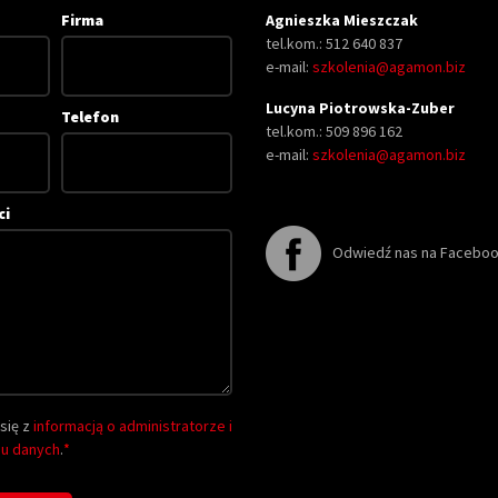
Firma
Agnieszka Mieszczak
tel.kom.: 512 640 837
e-mail:
szkolenia@agamon.biz
Lucyna Piotrowska-Zuber
Telefon
tel.kom.: 509 896 162
e-mail:
szkolenia@agamon.biz
ci
Odwiedź nas na Facebo
się z
informacją o administratorze i
iu danych
.
*