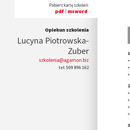
Pobierz kartę szkoleń:
pdf
msword
Opiekun szkolenia
Lucyna Piotrowska-
Zuber
1
szkolenia@agamon.biz
•
•
tel: 509 896 162
•
2
•
•
•
•
3