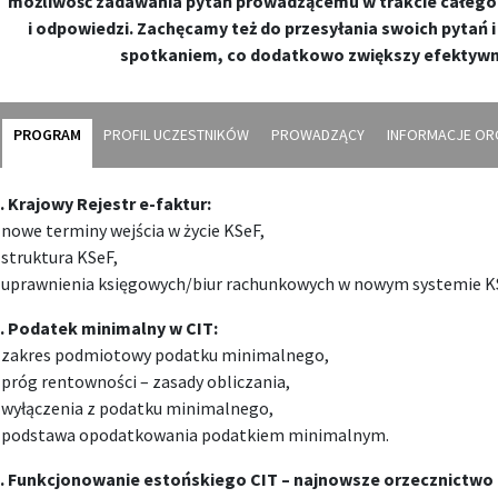
możliwość zadawania pytań prowadzącemu w trakcie całego s
i odpowiedzi. Zachęcamy też do przesyłania swoich pytań i
spotkaniem, co dodatkowo zwiększy efektywn
PROGRAM
PROFIL UCZESTNIKÓW
PROWADZĄCY
INFORMACJE OR
. Krajowy Rejestr e-faktur:
 nowe terminy wejścia w życie KSeF,
 struktura KSeF,
 uprawnienia księgowych/biur rachunkowych w nowym systemie K
. Podatek minimalny w CIT:
 zakres podmiotowy podatku minimalnego,
 próg rentowności – zasady obliczania,
 wyłączenia z podatku minimalnego,
 podstawa opodatkowania podatkiem minimalnym.
. Funkcjonowanie estońskiego CIT – najnowsze orzecznictwo i