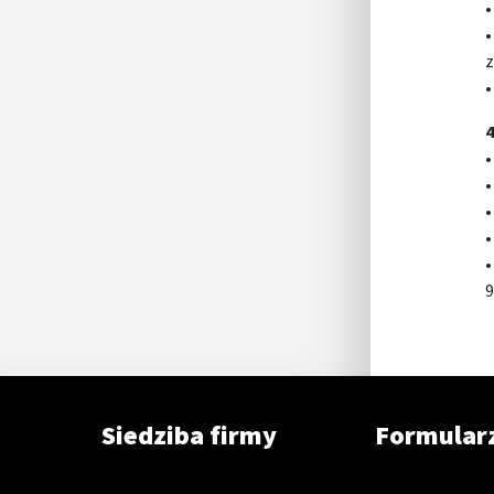
•
•
z
•
4
•
•
•
•
•
9
Siedziba firmy
Formular