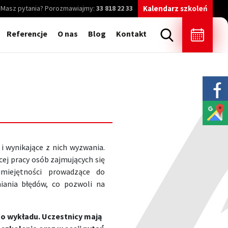
Masz pytania? Porozmawiajmy:
33 818 22 33
Kalendarz szkoleń
Referencje
O nas
Blog
Kontakt
 wynikające z nich wyzwania.
ej pracy osób zajmujących się
umiejętności prowadzące do
niania błędów, co pozwoli na
o wykładu. Uczestnicy mają