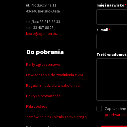
ul. Produkcyjna 11
Imię i nazwisko
*
43-346 Bielsko-Biała
tel./fax: 33 818 22 33
tel.: 33 487 66 28
E-mail
*
biuro@agamon.biz
Do pobrania
Treść wiadomoś
Karty zgłoszeniowe
Oświadczenie do zwolnienia z VAT
Regulamin udziału w szkoleniach
Polityka prywatności
Pliki cookies
Zapoznałem 
przetwarzan
Zamówienie szkolenia zamkniętego