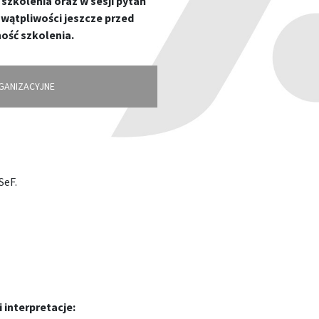
zkolenia oraz w sesji pytań
 wątpliwości jeszcze przed
ość szkolenia.
GANIZACYJNE
SeF.
 interpretacje: