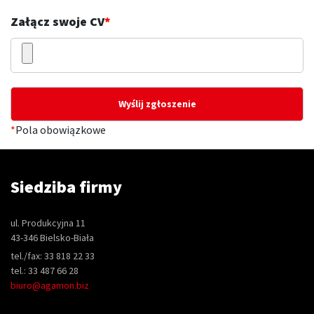
Załącz swoje CV
*
*
Pola obowiązkowe
Siedziba firmy
ul. Produkcyjna 11
43-346 Bielsko-Biała
tel./fax: 33 818 22 33
tel.: 33 487 66 28
biuro@agamon.biz