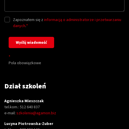
Zapoznałem się z
informacją o administratorze i przetwarzaniu
danych
.
*
*
Pola obowiązkowe
Dział szkoleń
Agnieszka Mieszczak
tel.kom.: 512 640 837
e-mail:
szkolenia@agamon.biz
Lucyna Piotrowska-Zuber