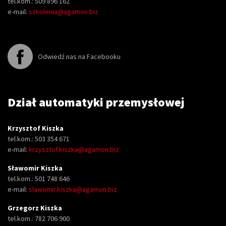
tel.kom.: 509 896 162
e-mail:
szkolenia@agamon.biz
Odwiedź nas na Facebooku
Dział automatyki przemysłowej
Krzysztof Kiszka
tel.kom.: 503 354 671
e-mail:
krzysztof.kiszka@agamon.biz
Sławomir Kiszka
tel.kom.: 501 748 646
e-mail:
slawomir.kiszka@agamon.biz
Grzegorz Kiszka
tel.kom.: 782 706 900