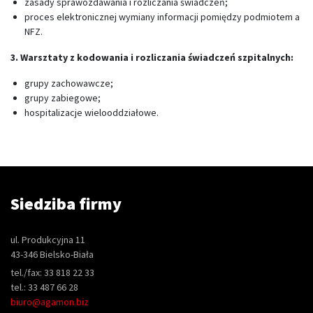
zasady sprawozdawania i rozliczania świadczeń;
proces elektronicznej wymiany informacji pomiędzy podmiotem a
NFZ.
3. Warsztaty z kodowania i rozliczania świadczeń szpitalnych:
grupy zachowawcze;
grupy zabiegowe;
hospitalizacje wielooddziałowe.
Siedziba firmy
ul. Produkcyjna 11
43-346 Bielsko-Biała
tel./fax: 33 818 22 33
tel.: 33 487 66 28
biuro@agamon.biz