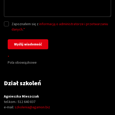
Zapoznałem się z
informacją o administratorze i przetwarzaniu
danych
.
*
*
Pola obowiązkowe
Dział szkoleń
Agnieszka Mieszczak
tel.kom.: 512 640 837
e-mail:
szkolenia@agamon.biz