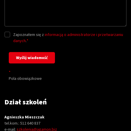
Zapoznałem się z
informacją o administratorze i przetwarzaniu
danych
.
*
*
Pola obowiązkowe
Dział szkoleń
Agnieszka Mieszczak
tel.kom.: 512 640 837
e-mail:
szkolenia@agamon.biz