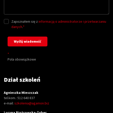
Zapoznałem się z
informacją o administratorze i przetwarzaniu
danych
.
*
*
Pola obowiązkowe
Dział szkoleń
Agnieszka Mieszczak
tel.kom.: 512 640 837
e-mail:
szkolenia@agamon.biz
Lucyna Piotrowska-Zuber