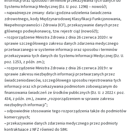
informacji oraz sposobu i terminów przekazywania tych danych do
Systemu Informacji Medycznej (Dz. U. poz. 1296) – nowość!;
• najważniejsze zmiany: data i godzina udzielenia świadczenia
zdrowotnego, kody Międzynarodowej Klasyfikacji Funkcjonowania,
Niepełnosprawności i Zdrowia (ICF), przekazywanie danych przez
głównego podwykonawcę, tzw. rejestr ciąż (nowość!);
• rozporządzenie Ministra Zdrowia z dnia 26 czerwca 2020 r. w
sprawie szczegółowego zakresu danych zdarzenia medycznego
przetwarzanego w systemie informacji oraz sposobu i terminów
przekazywania tych danych do Systemu Informacji Medycznej (Dz. U.
poz. 1253, z późn. zm.);
• rozporządzenie Ministra Zdrowia z dnia 26 czerwca 2019 r. w
sprawie zakresu niezbędnych informacji przetwarzanych przez
świadczeniodawców, szczegółowego sposobu rejestrowania tych
informacji oraz ich przekazywania podmiotom zobowiązanym do
finansowania świadczeń ze środków publicznych (Dz. U. z 2022 r. poz.
434, z późn. zm.), zwane „rozporządzeniem w sprawie zakresu
niezbędnych informacji”;
• odpowiednie stosowanie tego rozporządzenia także do podmiotów
komercyjnych;
• przekazywanie danych zdarzenia medycznego przez podmioty
kontraktujące z NFZ również do SIM;