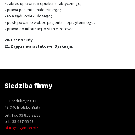
• zakres uprawnień opiekuna faktycznego;
• prawa pacjenta małoletniego;
• rola sądu opiekuńczego;
• postępowanie wobec pacjenta nieprzytomnego;
• prawo do informacji o stanie zdrowia.
20. Case study.
21. Zajęcia warsztatowe. Dyskusja.
Siedziba firmy
ul. Produkcyjna 11
43-346 Bielsko-Biała
tel./fax: 33 818 22 33
tel.: 33 487 66 28
biuro@agamon.biz