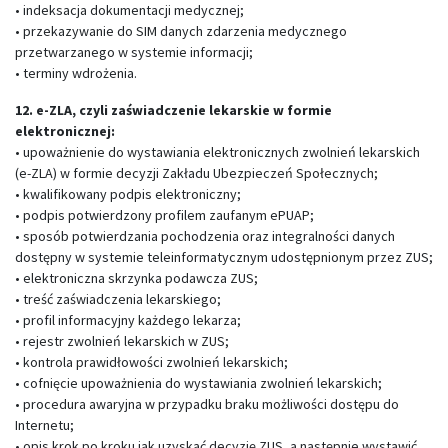
• indeksacja dokumentacji medycznej;
• przekazywanie do SIM danych zdarzenia medycznego
przetwarzanego w systemie informacji;
• terminy wdrożenia.
12. e-ZLA, czyli zaświadczenie lekarskie w formie
elektronicznej:
• upoważnienie do wystawiania elektronicznych zwolnień lekarskich
(e-ZLA) w formie decyzji Zakładu Ubezpieczeń Społecznych;
• kwalifikowany podpis elektroniczny;
• podpis potwierdzony profilem zaufanym ePUAP;
• sposób potwierdzania pochodzenia oraz integralności danych
dostępny w systemie teleinformatycznym udostępnionym przez ZUS;
• elektroniczna skrzynka podawcza ZUS;
• treść zaświadczenia lekarskiego;
• profil informacyjny każdego lekarza;
• rejestr zwolnień lekarskich w ZUS;
• kontrola prawidłowości zwolnień lekarskich;
• cofnięcie upoważnienia do wystawiania zwolnień lekarskich;
• procedura awaryjna w przypadku braku możliwości dostępu do
Internetu;
• opis krok po kroku jak uzyskać decyzję ZUS, a następnie wystawić