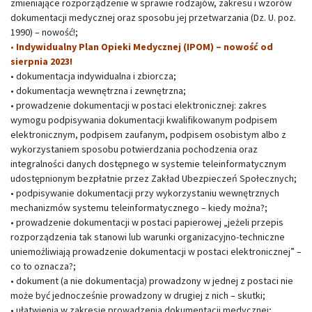
zmieniające rozporządzenie w sprawie rodzajów, zakresu i wzorów
dokumentacji medycznej oraz sposobu jej przetwarzania (Dz. U. poz.
1990) – nowość!;
•
Indywidualny Plan Opieki Medycznej (IPOM) –
nowość od
sierpnia 2023!
• dokumentacja indywidualna i zbiorcza;
• dokumentacja wewnętrzna i zewnętrzna;
• prowadzenie dokumentacji w postaci elektronicznej: zakres
wymogu podpisywania dokumentacji kwalifikowanym podpisem
elektronicznym, podpisem zaufanym, podpisem osobistym albo z
wykorzystaniem sposobu potwierdzania pochodzenia oraz
integralności danych dostępnego w systemie teleinformatycznym
udostępnionym bezpłatnie przez Zakład Ubezpieczeń Społecznych;
• podpisywanie dokumentacji przy wykorzystaniu wewnętrznych
mechanizmów systemu teleinformatycznego – kiedy można?;
• prowadzenie dokumentacji w postaci papierowej „jeżeli przepis
rozporządzenia tak stanowi lub warunki organizacyjno-techniczne
uniemożliwiają prowadzenie dokumentacji w postaci elektronicznej” –
co to oznacza?;
• dokument (a nie dokumentacja) prowadzony w jednej z postaci nie
może być jednocześnie prowadzony w drugiej z nich – skutki;
• ułatwienia w zakresie prowadzenia dokumentacji medycznej;