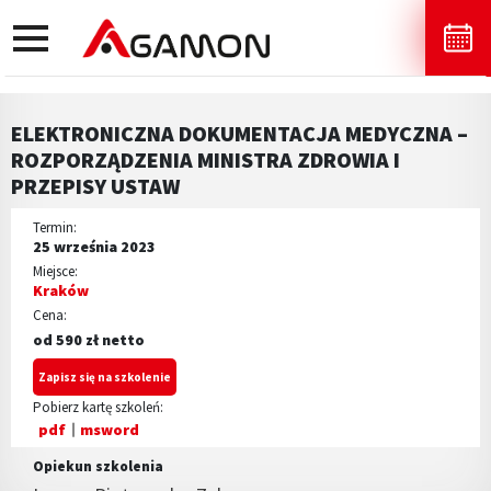
toggle
navigation
ELEKTRONICZNA DOKUMENTACJA MEDYCZNA –
ROZPORZĄDZENIA MINISTRA ZDROWIA I
PRZEPISY USTAW
Termin:
25 września 2023
Miejsce:
Kraków
Cena:
od 590 zł netto
Zapisz się na szkolenie
Pobierz kartę szkoleń:
pdf
msword
Opiekun szkolenia