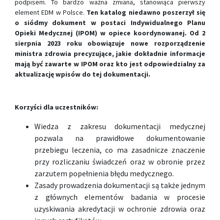
podpisem. To bardzo wa
ż
na zmiana, stanowi
ą
ca pierwszy
element EDM
w Polsce.
Ten katalog niedawno
poszerzył si
ę
o siódmy dokument w postaci
Indywidualnego Planu
Opieki Medycznej (IPOM) w opiece koordynowanej. Od 2
sierpnia 2023 roku obowiązuje nowe rozporządzenie
ministra zdrowia precyzujące, jakie dokładnie informacje
mają być zawarte w IPOM oraz kto jest odpowiedzialny za
aktualizację wpisów do tej dokumentacji.
Korzyści dla uczestników:
Wiedza z zakresu dokumentacji medycznej
pozwala na prawidłowe dokumentowanie
przebiegu leczenia, co ma zasadnicze znaczenie
przy rozliczaniu świadczeń oraz w obronie przez
zarzutem popełnienia błędu medycznego.
Zasady prowadzenia dokumentacji są także jednym
z głównych elementów badania w procesie
uzyskiwania akredytacji w ochronie zdrowia oraz