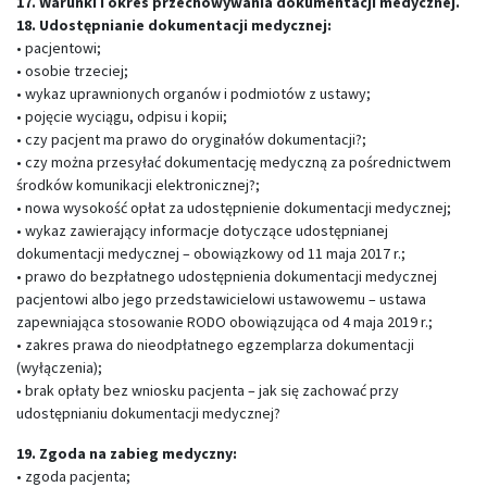
17. Warunki i okres przechowywania dokumentacji medycznej.
18. Udostępnianie dokumentacji medycznej:
• pacjentowi;
• osobie trzeciej;
• wykaz uprawnionych organów i podmiotów z ustawy;
• pojęcie wyciągu, odpisu i kopii;
• czy pacjent ma prawo do oryginałów dokumentacji?;
• czy można przesyłać dokumentację medyczną za pośrednictwem
środków komunikacji elektronicznej?;
• nowa wysokość opłat za udostępnienie dokumentacji medycznej;
• wykaz zawierający informacje dotyczące udostępnianej
dokumentacji medycznej – obowiązkowy od 11 maja 2017 r.;
• prawo do bezpłatnego udostępnienia dokumentacji medycznej
pacjentowi albo jego przedstawicielowi ustawowemu – ustawa
zapewniająca stosowanie RODO obowiązująca od 4 maja 2019 r.;
• zakres prawa do nieodpłatnego egzemplarza dokumentacji
(wyłączenia);
• brak opłaty bez wniosku pacjenta – jak się zachować przy
udostępnianiu dokumentacji medycznej?
19. Zgoda na zabieg medyczny:
• zgoda pacjenta;