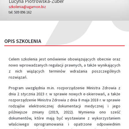
Lucyna Piotrowska-Zuber
szkolenia@agamon.biz
tel: 509 896 162
OPIS SZKOLENIA
Celem szkolenia jest omówienie obowiązujących obecnie oraz
nowo wprowadzanych regulacji prawnych, a także wynikających
z nich wiążących terminów wdrażania poszczególnych
rozwiązań.
Program uwzględnia m.in. rozporządzenie Ministra Zdrowia z
dnia 2 stycznia 2023 r. w sprawie nowych e-skierowań, a także
rozporz
ą
dzenie Ministra Zdrowia z dnia 8 maja
2018 r. w sprawie
rodzajów elektronicznej dokumentacji medycznej i jego
późniejsze zmiany (2019, 2022).
Wymienia ono sze
ść
dokumentów, które
maj
ą
by
ć
wystawiane z wykorzystaniem
wła
ś
ciwego oprogramowania i opatrzone
odpowiednim