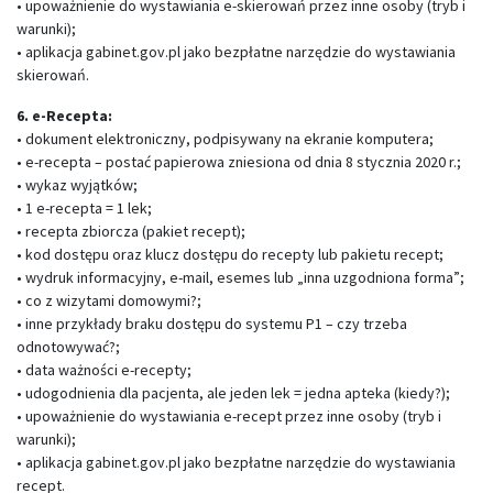
• upoważnienie do wystawiania e-skierowań przez inne osoby (tryb i
warunki);
• aplikacja gabinet.gov.pl jako bezpłatne narzędzie do wystawiania
skierowań.
6. e-Recepta:
• dokument elektroniczny, podpisywany na ekranie komputera;
• e-recepta – postać papierowa zniesiona od dnia 8 stycznia 2020 r.;
• wykaz wyjątków;
• 1 e-recepta = 1 lek;
• recepta zbiorcza (pakiet recept);
• kod dostępu oraz klucz dostępu do recepty lub pakietu recept;
• wydruk informacyjny, e-mail, esemes lub „inna uzgodniona forma”;
• co z wizytami domowymi?;
• inne przykłady braku dostępu do systemu P1 – czy trzeba
odnotowywać?;
• data ważności e-recepty;
• udogodnienia dla pacjenta, ale jeden lek = jedna apteka (kiedy?);
• upoważnienie do wystawiania e-recept przez inne osoby (tryb i
warunki);
• aplikacja gabinet.gov.pl jako bezpłatne narzędzie do wystawiania
recept.