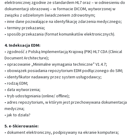
elektronicznej zgodnie ze standardem HL7 oraz – w odniesieniu do
dokumentacji obrazowej – w formacie DICOM, wytworzonej w
związku z udzielonym świadczeniem zdrowotnym;
• inne dane pozwalające na identyfikację zdarzenia medycznego;
• terminy przekazania;
• sposób przekazania (format komunikatów elektronicznych).
4. Indeksacja EDM:
• zgodność z Polską Implementacją Krajową (PIK) HL7 CDA (Clinical
Document Architecture);
• opracowanie „Minimalne wymagania techniczne” V1.4.7;
• obowiązek posiadania repozytorium EDM podłączonego do SIM;
• identyfikator nadawany przez system usługodawcy;
• rodzaj EDM;
• data wytworzenia;
• tryb udostępniania (online/ offline);
• adres repozytorium, w którym jest przechowywana dokumentacja
medyczna;
• jak to działa?
5. e-Skierowanie:
• dokument elektroniczny, podpisywany na ekranie komputera;