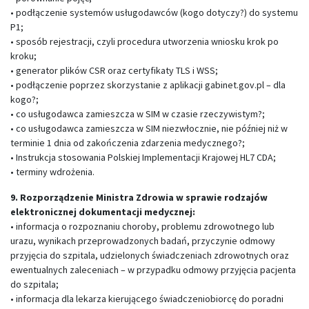
• podłączenie systemów usługodawców (kogo dotyczy?) do systemu
P1;
• sposób rejestracji, czyli procedura utworzenia wniosku krok po
kroku;
• generator plików CSR oraz certyfikaty TLS i WSS;
• podłączenie poprzez skorzystanie z aplikacji gabinet.gov.pl – dla
kogo?;
• co usługodawca zamieszcza w SIM w czasie rzeczywistym?;
• co usługodawca zamieszcza w SIM niezwłocznie, nie później niż w
terminie 1 dnia od zakończenia zdarzenia medycznego?;
• Instrukcja stosowania Polskiej Implementacji Krajowej HL7 CDA;
• terminy wdrożenia.
9. Rozporządzenie Ministra Zdrowia w sprawie rodzajów
elektronicznej dokumentacji medycznej:
• informacja o rozpoznaniu choroby, problemu zdrowotnego lub
urazu, wynikach przeprowadzonych badań, przyczynie odmowy
przyjęcia do szpitala, udzielonych świadczeniach zdrowotnych oraz
ewentualnych zaleceniach – w przypadku odmowy przyjęcia pacjenta
do szpitala;
• informacja dla lekarza kierującego świadczeniobiorcę do poradni