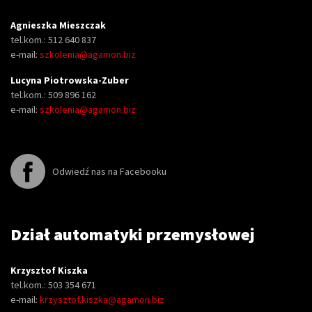
Agnieszka Mieszczak
tel.kom.: 512 640 837
e-mail:
szkolenia@agamon.biz
Lucyna Piotrowska-Zuber
tel.kom.: 509 896 162
e-mail:
szkolenia@agamon.biz
Odwiedź nas na Facebooku
Dział automatyki przemysłowej
Krzysztof Kiszka
tel.kom.: 503 354 671
e-mail:
krzysztof.kiszka@agamon.biz