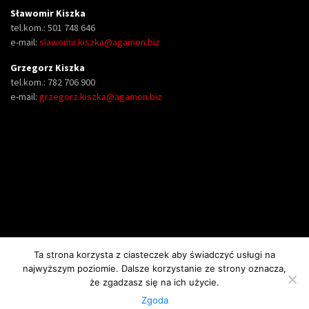
Sławomir Kiszka
tel.kom.: 501 748 646
e-mail:
slawomir.kiszka@agamon.biz
Grzegorz Kiszka
tel.kom.: 782 706 900
e-mail:
grzegorz.kiszka@agamon.biz
Ta strona korzysta z ciasteczek aby świadczyć usługi na
najwyższym poziomie. Dalsze korzystanie ze strony oznacza,
Copyright AGAMON II Spółka Jawna Krzysztof, Sławomir i Grzegorz i Kiszka.
że zgadzasz się na ich użycie.
Wszelkie prawa zastrzeżone.
Zgoda
Projekt serwisu