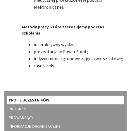
medycznej prowadzonej w postaci
elektronicznej.
Metody pracy, które zastosujemy podczas
szkolenia:
interaktywny
wykład;
prezentacja
w PowerPoint;
indywidualne
i
grupowe
zajęcia
warsztatowe
;
case
study.
PROFIL UCZESTNIKÓW
PROGRAM
PROWADZĄCY
INFORMACJE ORGANIZACYJNE