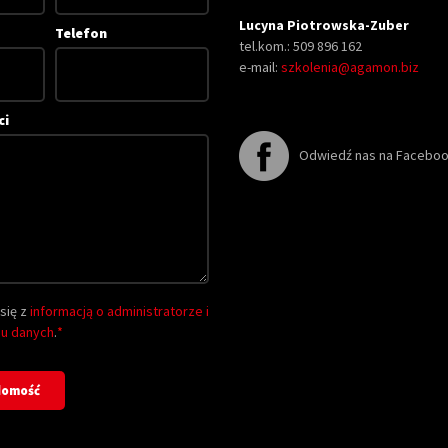
Lucyna Piotrowska-Zuber
Telefon
tel.kom.: 509 896 162
e-mail:
szkolenia@agamon.biz
ci
Odwiedź nas na Facebo
się z
informacją o administratorze i
iu danych
.
*