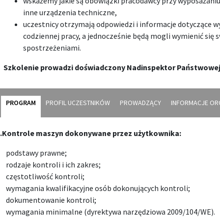
wskażemy jakie są obowiązki pracodawcy przy wyposażaniu
inne urządzenia techniczne,
uczestnicy otrzymają odpowiedzi i informacje dotyczące w
codziennej pracy, a jednocześnie będą mogli wymienić się 
spostrzeżeniami.
Szkolenie prowadzi doświadczony Nadinspektor Państwowej I
PROGRAM
PROFIL UCZESTNIKÓW
PROWADZĄCY
INFORMACJE OR
.Kontrole maszyn dokonywane przez użytkownika:
podstawy prawne;
rodzaje kontroli i ich zakres;
częstotliwość kontroli;
wymagania kwalifikacyjne osób dokonujących kontroli;
dokumentowanie kontroli;
wymagania minimalne (dyrektywa narzędziowa 2009/104/WE).