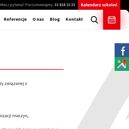
Masz pytania? Porozmawiajmy:
33 818 22 33
Kalendarz szkoleń
Referencje
O nas
Blog
Kontakt
zy związanej z
izacji maszyn,