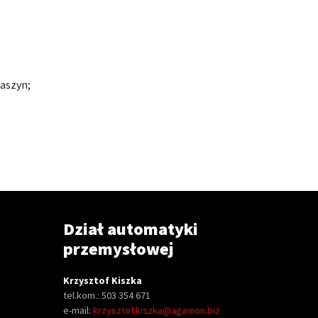
aszyn;
Dział automatyki
przemysłowej
Krzysztof Kiszka
tel.kom.: 503 354 671
e-mail:
krzysztof.kiszka@agamon.biz