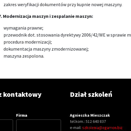
zakres weryfikacji dokumentów przy kupnie nowej maszyny.
7.
Modernizacja maszyn i zespalanie maszyn:
wymagania prawne;
przewodnik dot. stosowania dyrektywy 2006/42/WE w sprawie m
procedura modernizacji;
dokumentacja maszyny zmodernizowanej;
maszyna zespolona.
z kontaktowy
Dział szkoleń
Firma
Agnieszka Mieszczak
tel.kom.: 512 640 837
e-mail:
szkolenia@agamon.biz