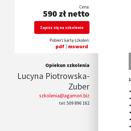
Cena:
590 zł netto
Zapisz się na szkolenie
Pobierz kartę szkoleń:
pdf
msword
Opiekun szkolenia
Lucyna Piotrowska-
1
Zuber
szkolenia@agamon.biz
tel: 509 896 162