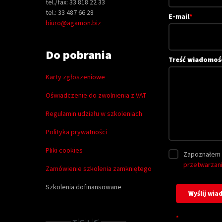
tel./fax: 33 818 22 33
tel.: 33 487 66 28
E-mail
*
biuro@agamon.biz
Do pobrania
Treść wiadomoś
Karty zgłoszeniowe
Oświadczenie do zwolnienia z VAT
Regulamin udziału w szkoleniach
Polityka prywatności
Pliki cookies
Zapoznałem 
przetwarzan
Zamówienie szkolenia zamkniętego
Szkolenia dofinansowane
*