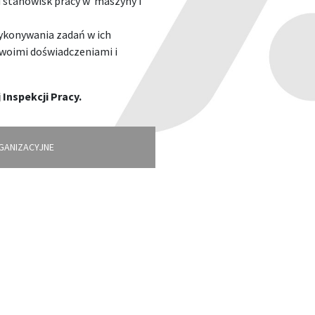
 stanowisk pracy w maszyny i
ykonywania zadań w ich
swoimi doświadczeniami i
nspekcji Pracy.
GANIZACYJNE