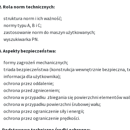
2.
Rola norm technicznych:
struktura norm i ich ważność;
normy typu A, B i C;
zastosowanie norm do maszyn użytkowanych;
wyszukiwarka PN.
3.
Aspekty bezpieczeństwa:
formy zagrożeń mechanicznych;
triada bezpieczeństwa (konstrukcja wewnętrznie bezpieczna, t
informacja dla użytkownika);
ochrona przez oddalenie;
ochrona przed zgnieceniem;
ochrona w przypadku zbiegania się powierzchni elementów wa
ochrona w przypadku powierzchni śrubowej wału;
ochrona przez ograniczenie siły i energii;
ochrona przez ograniczenie prędkości.
. Podstawowe techniczne środki ochronne: