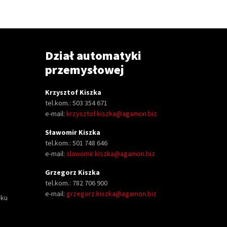
Dział automatyki
przemysłowej
Krzysztof Kiszka
tel.kom.: 503 354 671
e-mail:
krzysztof.kiszka@agamon.biz
Sławomir Kiszka
tel.kom.: 501 748 646
e-mail:
slawomir.kiszka@agamon.biz
Grzegorz Kiszka
tel.kom.: 782 706 900
e-mail:
grzegorz.kiszka@agamon.biz
oku