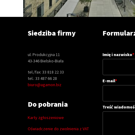
Siedziba firmy
Formular
ul. Produkcyjna 11
Imię i nazwisko
*
43-346 Bielsko-Biała
tel./fax: 33 818 22 33
tel.: 33 487 66 28
E-mail
*
biuro@agamon.biz
Do pobrania
Treść wiadomoś
Karty zgłoszeniowe
Oświadczenie do zwolnienia z VAT