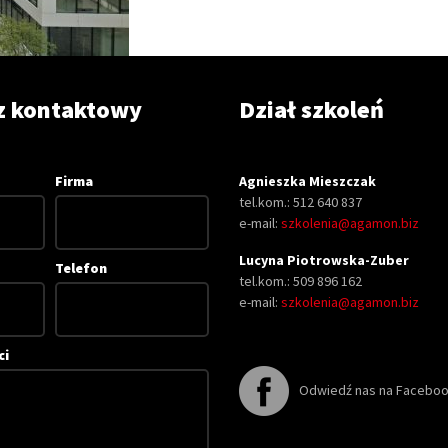
z kontaktowy
Dział szkoleń
Firma
Agnieszka Mieszczak
tel.kom.: 512 640 837
e-mail:
szkolenia@agamon.biz
Lucyna Piotrowska-Zuber
Telefon
tel.kom.: 509 896 162
e-mail:
szkolenia@agamon.biz
ci
Odwiedź nas na Facebo