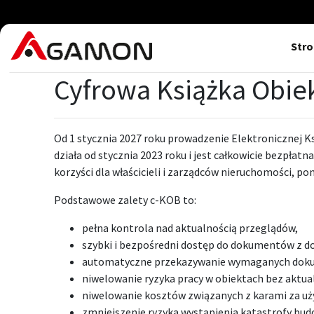
Str
Cyfrowa Książka Obi
Od 1 stycznia 2027 roku prowadzenie Elektronicznej K
działa od stycznia 2023 roku i jest całkowicie bezpłatn
korzyści dla właścicieli i zarządców nieruchomości, po
Podstawowe zalety c-KOB to:
pełna kontrola nad aktualnością przeglądów,
szybki i bezpośredni dostęp do dokumentów z d
automatyczne przekazywanie wymaganych do
niwelowanie ryzyka pracy w obiektach bez aktua
niwelowanie kosztów związanych z karami za uż
zmniejszenie ryzyka wystąpienia katastrofy bud