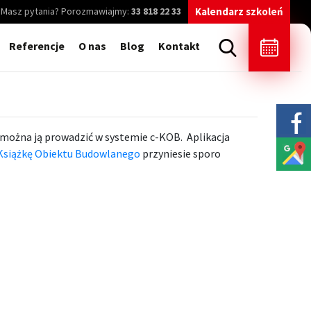
Masz pytania? Porozmawiajmy:
33 818 22 33
Kalendarz szkoleń
Referencje
O nas
Blog
Kontakt
 można ją prowadzić w systemie c-KOB. Aplikacja
 Książkę Obiektu Budowlanego
przyniesie sporo